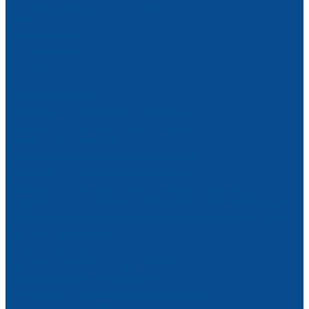
Аренда вакуумных подъемников
Акции
Наши работы
Фотогалерея
Контакты
...
Каталог товаров
Вакуумные подъемники (захваты)
Вакуумный подъемник для стекла
Зажим для стекла (пинза)
Вакуумный подъемник для металла
Вакуумные подъемники для камня
Вакуумный подъемник для сэндвич-панелей
Вакуумный подъемник для листов ДСтП, МДФ и дерева
Вакуумный подъемник самоприсасывающийся для
листовых материалов
Шланговые захваты
Грузоподъемное оборудование
Весы крановые электронные
Монтажные тележки и манипуляторы
Тали, тельферы, лебедки