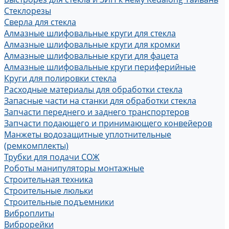
Стеклорезы
Сверла для стекла
Алмазные шлифовальные круги для стекла
Алмазные шлифовальные круги для кромки
Алмазные шлифовальные круги для фацета
Алмазные шлифовальные круги периферийные
Круги для полировки стекла
Расходные материалы для обработки стекла
Запасные части на станки для обработки стекла
Запчасти переднего и заднего транспортеров
Запчасти подающего и принимающего конвейеров
Манжеты водозащитные уплотнительные
(ремкомплекты)
Трубки для подачи СОЖ
Роботы манипуляторы монтажные
Строительная техника
Строительные люльки
Строительные подъемники
Виброплиты
Виброрейки