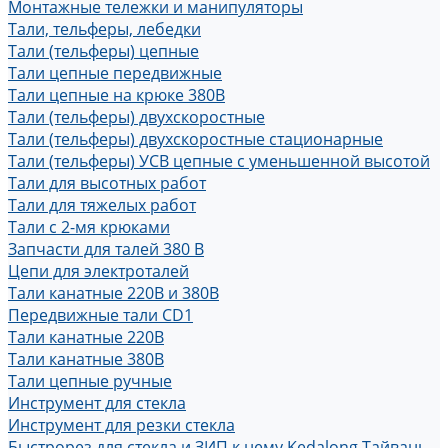
Монтажные тележки и манипуляторы
Тали, тельферы, лебедки
Тали (тельферы) цепные
Тали цепные передвижные
Тали цепные на крюке 380В
Тали (тельферы) двухскоростные
Тали (тельферы) двухскоростные стационарные
Тали (тельферы) УСВ цепные с уменьшенной высотой
Тали для высотных работ
Тали для тяжелых работ
Тали с 2-мя крюками
Запчасти для талей 380 В
Цепи для электроталей
Тали канатные 220В и 380В
Передвижные тали CD1
Тали канатные 220В
Тали канатные 380В
Тали цепные ручные
Инструмент для стекла
Инструмент для резки стекла
Быстрорез для стекла и ЗИП к нему Kedalong Тайвань