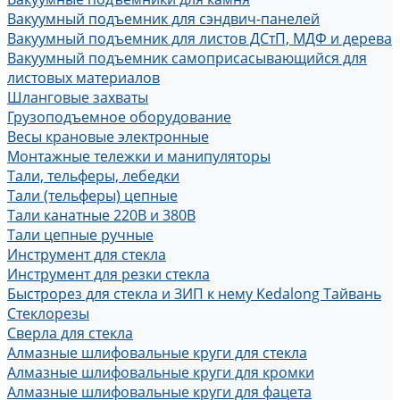
Вакуумный подъемник для сэндвич-панелей
Вакуумный подъемник для листов ДСтП, МДФ и дерева
Вакуумный подъемник самоприсасывающийся для
листовых материалов
Шланговые захваты
Грузоподъемное оборудование
Весы крановые электронные
Монтажные тележки и манипуляторы
Тали, тельферы, лебедки
Тали (тельферы) цепные
Тали канатные 220В и 380В
Тали цепные ручные
Инструмент для стекла
Инструмент для резки стекла
Быстрорез для стекла и ЗИП к нему Kedalong Тайвань
Стеклорезы
Сверла для стекла
Алмазные шлифовальные круги для стекла
Алмазные шлифовальные круги для кромки
Алмазные шлифовальные круги для фацета