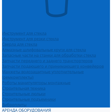
Инструмент для стекла
Инструмент для резки стекла
Сверла для стекла
Алмазные шлифовальные круги для стекла
Запасные части на станки для обработки стекла
Запчасти переднего и заднего транспортеров
Запчасти подающего и принимающего конвейеров
Манжеты водозащитные уплотнительные
(ремкомплекты)
Роботы манипуляторы монтажные
Строительная техника
Строительные люльки
Строительные подъемники
Виброплиты
АРЕНДА ОБОРУДОВАНИЯ