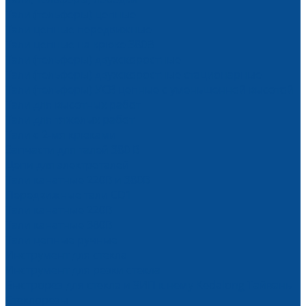
Тали (тельферы) цепные
Тали цепные передвижные
Тали цепные на крюке 380В
Тали (тельферы) двухскоростные
Тали (тельферы) двухскоростные стационарные
Тали (тельферы) УСВ цепные с уменьшенной высотой
Тали для высотных работ
Тали для тяжелых работ
Тали с 2-мя крюками
Запчасти для талей 380 В
Цепи для электроталей
Тали канатные 220В и 380В
Передвижные тали CD1
Тали канатные 220В
Тали канатные 380В
Тали цепные ручные
Инструмент для стекла
Инструмент для резки стекла
Быстрорез для стекла и ЗИП к нему Kedalong Тайвань
Стеклорезы