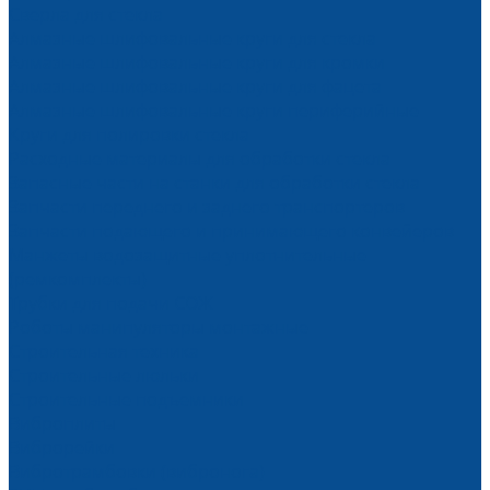
Сверла для стекла
Алмазные шлифовальные круги для стекла
Алмазные шлифовальные круги для кромки
Алмазные шлифовальные круги для фацета
Алмазные шлифовальные круги периферийные
Круги для полировки стекла
Расходные материалы для обработки стекла
Запасные части на станки для обработки стекла
Запчасти переднего и заднего транспортеров
Запчасти подающего и принимающего конвейеров
Манжеты водозащитные уплотнительные
(ремкомплекты)
Трубки для подачи СОЖ
Роботы манипуляторы монтажные
Строительная техника
Строительные люльки
Строительные подъемники
Виброплиты
Виброрейки
Вибротрамбовки (вибронога)