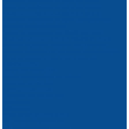
Алмазные шлифовальные круги для стекла
Алмазные шлифовальные круги для кромки
Алмазные шлифовальные круги для фацета
Алмазные шлифовальные круги периферийные
Круги для полировки стекла
Расходные материалы для обработки стекла
Запасные части на станки для обработки стекла
Запчасти переднего и заднего транспортеров
Запчасти подающего и принимающего конвейеров
Манжеты водозащитные уплотнительные
(ремкомплекты)
Трубки для подачи СОЖ
Роботы манипуляторы монтажные
Строительная техника
Строительные люльки
Строительные подъемники
Виброплиты
Виброрейки
Вибротрамбовки (вибронога)
ЗИП к виброоборудованию
ЗИП к строительным люлькам