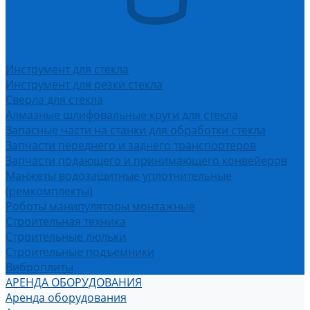
Инструмент для стекла
Инструмент для резки стекла
Сверла для стекла
Алмазные шлифовальные круги для стекла
Запасные части на станки для обработки стекла
Запчасти переднего и заднего транспортеров
Запчасти подающего и принимающего конвейеров
Манжеты водозащитные уплотнительные
(ремкомплекты)
Роботы манипуляторы монтажные
Строительная техника
Строительные люльки
Строительные подъемники
Виброплиты
АРЕНДА ОБОРУДОВАНИЯ
Аренда оборудования