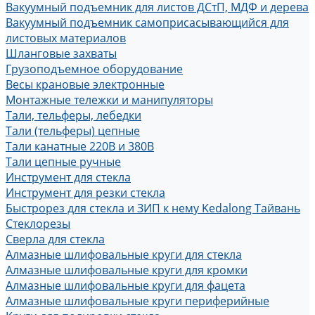
Вакуумный подъемник для листов ДСтП, МДФ и дерева
Вакуумный подъемник самоприсасывающийся для
листовых материалов
Шланговые захваты
Грузоподъемное оборудование
Весы крановые электронные
Монтажные тележки и манипуляторы
Тали, тельферы, лебедки
Тали (тельферы) цепные
Тали канатные 220В и 380В
Тали цепные ручные
Инструмент для стекла
Инструмент для резки стекла
Быстрорез для стекла и ЗИП к нему Kedalong Тайвань
Стеклорезы
Сверла для стекла
Алмазные шлифовальные круги для стекла
Алмазные шлифовальные круги для кромки
Алмазные шлифовальные круги для фацета
Алмазные шлифовальные круги периферийные