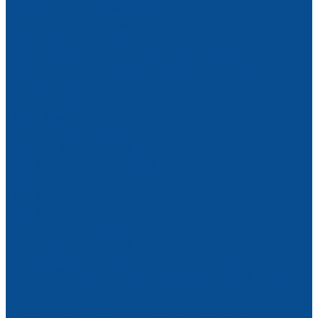
Тали цепные передвижные
Тали цепные на крюке 380В
Тали (тельферы) двухскоростные
Тали (тельферы) двухскоростные стационарные
Тали (тельферы) УСВ цепные с уменьшенной высотой
Тали для высотных работ
Тали для тяжелых работ
Тали с 2-мя крюками
Запчасти для талей 380 В
Цепи для электроталей
Тали канатные 220В и 380В
Передвижные тали CD1
Тали канатные 220В
Тали канатные 380В
Тали цепные ручные
Инструмент для стекла
Инструмент для резки стекла
Быстрорез для стекла и ЗИП к нему Kedalong Тайвань
Стеклорезы
Сверла для стекла