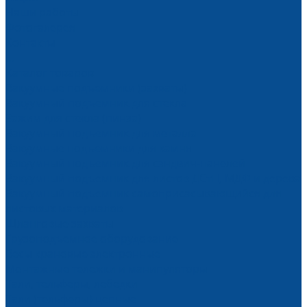
Наши работы
Фотогалерея
Контакты
...
Каталог товаров
Вакуумные подъемники (захваты)
Вакуумный подъемник для стекла
Зажим для стекла (пинза)
Вакуумный подъемник для металла
Вакуумные подъемники для камня
Вакуумный подъемник для сэндвич-панелей
Вакуумный подъемник для листов ДСтП, МДФ и дерева
Вакуумный подъемник самоприсасывающийся для
листовых материалов
Шланговые захваты
Грузоподъемное оборудование
Весы крановые электронные
Монтажные тележки и манипуляторы
Тали, тельферы, лебедки
Тали (тельферы) цепные