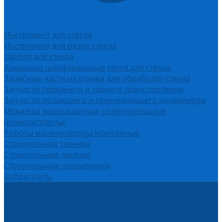
Инструмент для стекла
Инструмент для резки стекла
Сверла для стекла
Алмазные шлифовальные круги для стекла
Запасные части на станки для обработки стекла
Запчасти переднего и заднего транспортеров
Запчасти подающего и принимающего конвейеров
Манжеты водозащитные уплотнительные
(ремкомплекты)
Роботы манипуляторы монтажные
Строительная техника
Строительные люльки
Строительные подъемники
Виброплиты
АРЕНДА ОБОРУДОВАНИЯ
Аренда оборудования
Аренда вакуумных подъемников
Акции