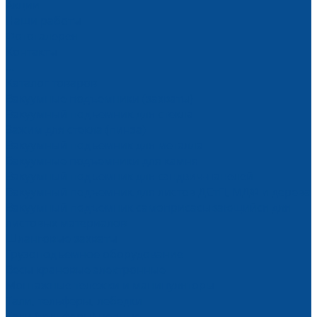
Акции
Наши работы
Фотогалерея
Контакты
...
Каталог товаров
Вакуумные подъемники (захваты)
Вакуумный подъемник для стекла
Зажим для стекла (пинза)
Вакуумный подъемник для металла
Вакуумные подъемники для камня
Вакуумный подъемник для сэндвич-панелей
Вакуумный подъемник для листов ДСтП, МДФ и дерева
Вакуумный подъемник самоприсасывающийся для
листовых материалов
Шланговые захваты
Грузоподъемное оборудование
Весы крановые электронные
Монтажные тележки и манипуляторы
Тали, тельферы, лебедки
Тали (тельферы) цепные