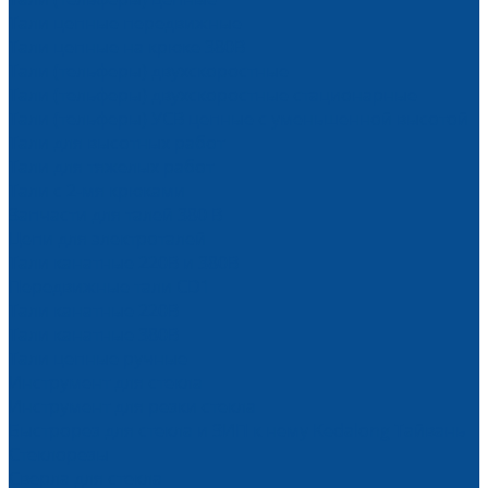
Тали цепные передвижные
Тали цепные на крюке 380В
Тали (тельферы) двухскоростные
Тали (тельферы) двухскоростные стационарные
Тали (тельферы) УСВ цепные с уменьшенной высотой
Тали для высотных работ
Тали для тяжелых работ
Тали с 2-мя крюками
Запчасти для талей 380 В
Цепи для электроталей
Тали канатные 220В и 380В
Передвижные тали CD1
Тали канатные 220В
Тали канатные 380В
Тали цепные ручные
Инструмент для стекла
Инструмент для резки стекла
Быстрорез для стекла и ЗИП к нему Kedalong Тайвань
Стеклорезы
Сверла для стекла