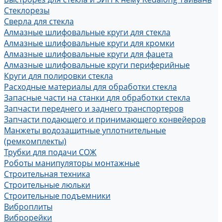
Стеклорезы
Сверла для стекла
Алмазные шлифовальные круги для стекла
Алмазные шлифовальные круги для кромки
Алмазные шлифовальные круги для фацета
Алмазные шлифовальные круги периферийные
Круги для полировки стекла
Расходные материалы для обработки стекла
Запасные части на станки для обработки стекла
Запчасти переднего и заднего транспортеров
Запчасти подающего и принимающего конвейеров
Манжеты водозащитные уплотнительные
(ремкомплекты)
Трубки для подачи СОЖ
Роботы манипуляторы монтажные
Строительная техника
Строительные люльки
Строительные подъемники
Виброплиты
Виброрейки