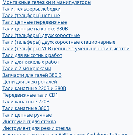
Монтажные тележки и манипуляторы
Тали, тельферы, лебедки
Тали (тельферы) цепные
Тали цепные передвижные
Тали цепные на крюке 380В
Тали (тельферы) двухскоростные
Тали (тельферы) двухскоростные стационарные
Тали (тельферы) УСВ цепные с уменьшенной высотой
Тали для высотных работ
Тали для тяжелых работ
Тали с 2-мя крюками
Запчасти для талей 380 В
Цепи для электроталей
Тали канатные 220В и 380В
Передвижные тали CD1
Тали канатные 220В
Тали канатные 380В
Тали цепные ручные
Инструмент для стекла
Инструмент для резки стекла
Быстрорез для стекла и ЗИП к нему Kedalong Тайвань