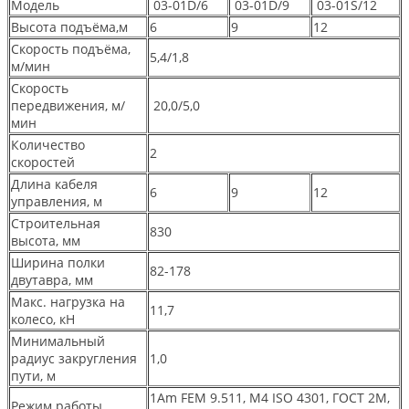
Модель
03-01D/6
03-01D/9
03-01S/12
Высота подъёма,м
6
9
12
Скорость подъёма,
5,4/1,8
м/мин
Скорость
передвижения, м/
20,0/5,0
мин
Количество
2
скоростей
Длина кабеля
6
9
12
управления, м
Строительная
830
высота, мм
Ширина полки
82-178
двутавра, мм
Макс. нагрузка на
11,7
колесо, кН
Минимальный
радиус закругления
1,0
пути, м
1Am FEM 9.511, M4 ISO 4301, ГОСТ 2М,
Режим работы