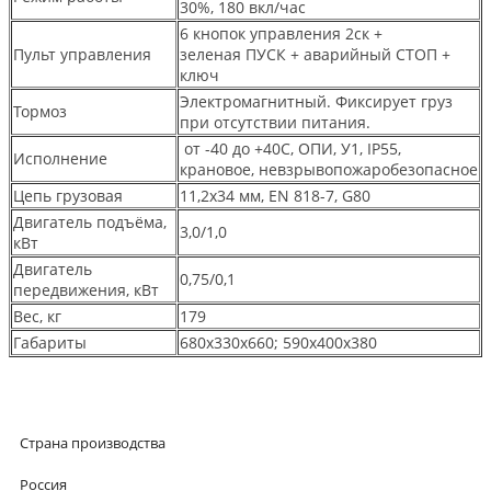
30%, 180 вкл/час
6 кнопок управления 2ск +
Пульт управления
зеленая ПУСК + аварийный СТОП +
ключ
Электромагнитный. Фиксирует груз
Тормоз
при отсутствии питания.
от -40 до +40С, ОПИ, У1, IP55,
Исполнение
крановое, невзрывопожаробезопасное
Цепь грузовая
11,2х34 мм, EN 818-7, G80
Двигатель подъёма,
3,0/1,0
кВт
Двигатель
0,75/0,1
передвижения, кВт
Вес, кг
179
Габариты
680х330х660; 590х400х380
Страна производства
Россия