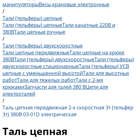
манипуляторы
Весы крановые электронные
/
Тали (тельферы) цепные
Тали (тельферы) цепные
Тали канатные 220В и
380В
Тали цепные ручные
/
Тали (тельферы) двухскоростные
Тали цепные передвижные
Тали цепные на крюке
380В
Тали (тельферы) двухскоростные
Тали (тельферы)
двухскоростные стационарные
Тали (тельферы) УСВ
цепные с уменьшенной высотой
Тали для высотных
работ
Тали для тяжелых работ
Тали с 2-мя
крюками
Запчасти для талей 380 В
Цепи для
электроталей
/
Таль цепная передвижная 2-х скоростная 3т (тельфер
3т) 380В 03-01D электрическая
Таль цепная