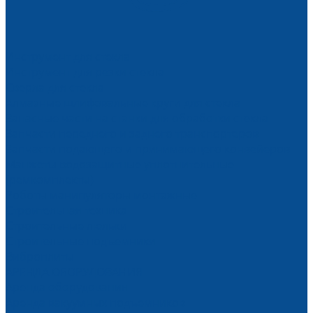
Инструмент для стекла
Инструмент для резки стекла
Сверла для стекла
Алмазные шлифовальные круги для стекла
Запасные части на станки для обработки стекла
Запчасти переднего и заднего транспортеров
Запчасти подающего и принимающего конвейеров
Манжеты водозащитные уплотнительные
(ремкомплекты)
Роботы манипуляторы монтажные
Строительная техника
Строительные люльки
Строительные подъемники
Виброплиты
АРЕНДА ОБОРУДОВАНИЯ
Аренда оборудования
Аренда вакуумных подъемников