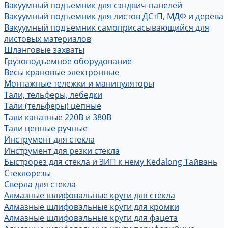
Вакуумный подъемник для сэндвич-панелей
Вакуумный подъемник для листов ДСтП, МДФ и дерева
Вакуумный подъемник самоприсасывающийся для
листовых материалов
Шланговые захваты
Грузоподъемное оборудование
Весы крановые электронные
Монтажные тележки и манипуляторы
Тали, тельферы, лебедки
Тали (тельферы) цепные
Тали канатные 220В и 380В
Тали цепные ручные
Инструмент для стекла
Инструмент для резки стекла
Быстрорез для стекла и ЗИП к нему Kedalong Тайвань
Стеклорезы
Сверла для стекла
Алмазные шлифовальные круги для стекла
Алмазные шлифовальные круги для кромки
Алмазные шлифовальные круги для фацета