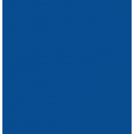
Алмазные шлифовальные круги для стекла
Алмазные шлифовальные круги для кромки
Алмазные шлифовальные круги для фацета
Алмазные шлифовальные круги периферийные
Круги для полировки стекла
Расходные материалы для обработки стекла
Запасные части на станки для обработки стекла
Запчасти переднего и заднего транспортеров
Запчасти подающего и принимающего конвейеров
Манжеты водозащитные уплотнительные
(ремкомплекты)
Трубки для подачи СОЖ
Роботы манипуляторы монтажные
Строительная техника
Строительные люльки
Строительные подъемники
Виброплиты
Виброрейки
Вибротрамбовки (вибронога)
ЗИП к виброоборудованию