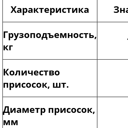
Характеристика
Зн
Грузоподъемность,
кг
Количество
присосок, шт.
Диаметр присосок,
мм