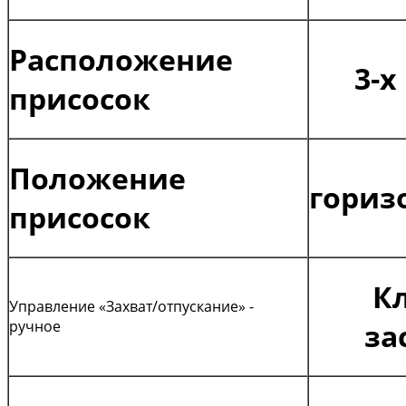
Расположение
3-х
присосок
Положение
гориз
присосок
К
Управление «Захват/отпускание» -
ручное
за