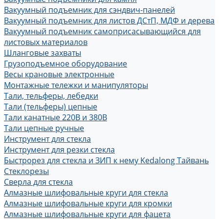
Вакуумный подъемник для сэндвич-панелей
Вакуумный подъемник для листов ДСтП, МДФ и дерева
Вакуумный подъемник самоприсасывающийся для
листовых материалов
Шланговые захваты
Грузоподъемное оборудование
Весы крановые электронные
Монтажные тележки и манипуляторы
Тали, тельферы, лебедки
Тали (тельферы) цепные
Тали канатные 220В и 380В
Тали цепные ручные
Инструмент для стекла
Инструмент для резки стекла
Быстрорез для стекла и ЗИП к нему Kedalong Тайвань
Стеклорезы
Сверла для стекла
Алмазные шлифовальные круги для стекла
Алмазные шлифовальные круги для кромки
Алмазные шлифовальные круги для фацета