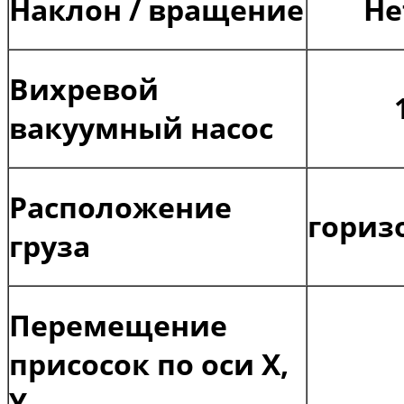
Наклон / вращение
Не
Вихревой
вакуумный насос
Расположение
гориз
груза
Перемещение
присосок по оси Х,
Y