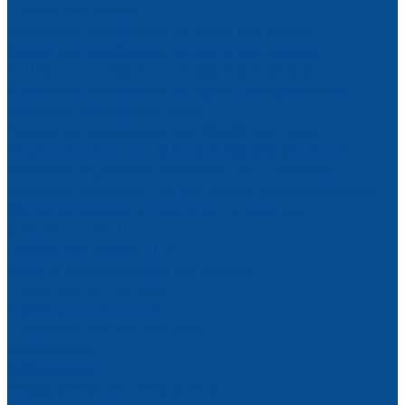
Сверла для стекла
Алмазные шлифовальные круги для стекла
Алмазные шлифовальные круги для кромки
Алмазные шлифовальные круги для фацета
Алмазные шлифовальные круги периферийные
Круги для полировки стекла
Расходные материалы для обработки стекла
Запасные части на станки для обработки стекла
Запчасти переднего и заднего транспортеров
Запчасти подающего и принимающего конвейеров
Манжеты водозащитные уплотнительные
(ремкомплекты)
Трубки для подачи СОЖ
Роботы манипуляторы монтажные
Строительная техника
Строительные люльки
Строительные подъемники
Виброплиты
Виброрейки
Вибротрамбовки (вибронога)