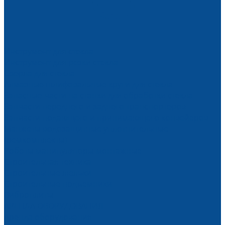
Инструмент для стекла
Инструмент для резки стекла
Сверла для стекла
Алмазные шлифовальные круги для стекла
Запасные части на станки для обработки стекла
Запчасти переднего и заднего транспортеров
Запчасти подающего и принимающего конвейеров
Манжеты водозащитные уплотнительные
(ремкомплекты)
Роботы манипуляторы монтажные
Строительная техника
Строительные люльки
Строительные подъемники
Виброплиты
АРЕНДА ОБОРУДОВАНИЯ
Аренда оборудования