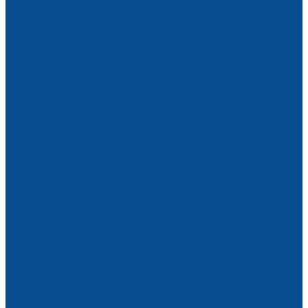
Аренда вакуумных подъемников
Акции
Наши работы
Фотогалерея
Контакты
...
Каталог товаров
Вакуумные подъемники (захваты)
Вакуумный подъемник для стекла
Зажим для стекла (пинза)
Вакуумный подъемник для металла
Вакуумные подъемники для камня
Вакуумный подъемник для сэндвич-панелей
Вакуумный подъемник для листов ДСтП, МДФ и дерева
Вакуумный подъемник самоприсасывающийся для
листовых материалов
Шланговые захваты
Грузоподъемное оборудование
Весы крановые электронные
Монтажные тележки и манипуляторы
Тали, тельферы, лебедки