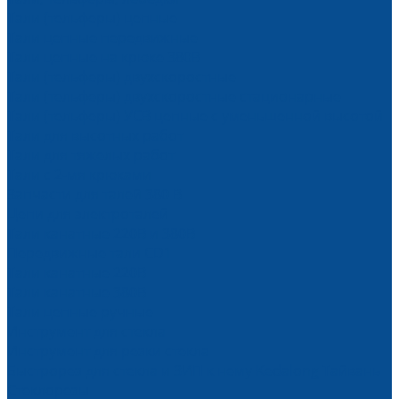
Тали (тельферы) цепные
Тали цепные передвижные
Тали цепные на крюке 380В
Тали (тельферы) двухскоростные
Тали (тельферы) двухскоростные стационарные
Тали (тельферы) УСВ цепные с уменьшенной высотой
Тали для высотных работ
Тали для тяжелых работ
Тали с 2-мя крюками
Запчасти для талей 380 В
Цепи для электроталей
Тали канатные 220В и 380В
Передвижные тали CD1
Тали канатные 220В
Тали канатные 380В
Тали цепные ручные
Инструмент для стекла
Инструмент для резки стекла
Быстрорез для стекла и ЗИП к нему Kedalong Тайвань
Стеклорезы