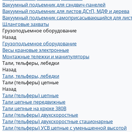
Вакуумный подъемник для сэндвич-панелей
Вакуумный подъемник для листов ДСтП, МДФ и дерева
Вакуумный подъемник самоприсасывающийся для лис
Шланговые захваты
Грузоподъемное оборудование
Назад
Грузоподъемное оборудование
Весы крановые электронные
Монтажные тележки и манипуляторы
Тали, тельферы, лебедки
Назад
Тали, тельферы, лебедки
Тали (тельферы) цепные
Назад
Тали (тельферы) цепные
Тали цепные передвижные
Тали цепные на крюке 380В
Тали (тельферы) двухскоростные
Тали (тельферы) двухскоростные стационарные
Тали (тельферы) УСВ цепные с уменьшенной высотой