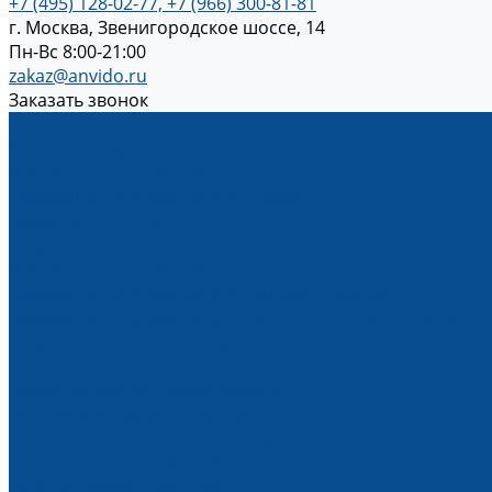
+7 (495) 128-02-77, +7 (966) 300-81-81
г. Москва, Звенигородское шоссе, 14
Пн-Вс 8:00-21:00
zakaz@anvido.ru
Заказать звонок
...
Каталог товаров
Вакуумные подъемники (захваты)
Вакуумный подъемник для стекла
Зажим для стекла (пинза)
Вакуумный подъемник для металла
Вакуумные подъемники для камня
Вакуумный подъемник для сэндвич-панелей
Вакуумный подъемник для листов ДСтП, МДФ и дерева
Вакуумный подъемник самоприсасывающийся для лис
Шланговые захваты
Грузоподъемное оборудование
Весы крановые электронные
Монтажные тележки и манипуляторы
Тали, тельферы, лебедки
Тали (тельферы) цепные