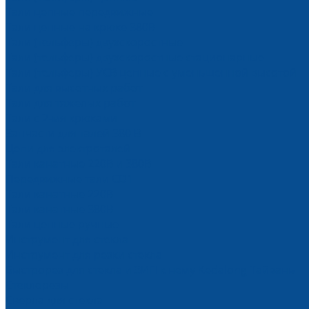
Тали цепные передвижные
Тали цепные на крюке 380В
Тали (тельферы) двухскоростные
Тали (тельферы) двухскоростные стационарные
Тали (тельферы) УСВ цепные с уменьшенной высотой
Тали для высотных работ
Тали для тяжелых работ
Тали с 2-мя крюками
Запчасти для талей 380 В
Цепи для электроталей
Тали канатные 220В и 380В
Передвижные тали CD1
Тали канатные 220В
Тали канатные 380В
Тали цепные ручные
Инструмент для стекла
Инструмент для резки стекла
Быстрорез для стекла и ЗИП к нему Kedalong Тайвань
Стеклорезы
Сверла для стекла