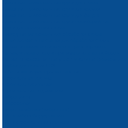
Алмазные шлифовальные круги для стекла
Алмазные шлифовальные круги для кромки
Алмазные шлифовальные круги для фацета
Алмазные шлифовальные круги периферийные
Круги для полировки стекла
Расходные материалы для обработки стекла
Запасные части на станки для обработки стекла
Запчасти переднего и заднего транспортеров
Запчасти подающего и принимающего конвейеров
Манжеты водозащитные уплотнительные (ремкомплект
Трубки для подачи СОЖ
Роботы манипуляторы монтажные
Строительная техника
Строительные люльки
Строительные подъемники
Виброплиты
Виброрейки
Вибротрамбовки (вибронога)
ЗИП к виброоборудованию
ЗИП к строительным люлькам