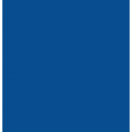
Инструмент для стекла
Инструмент для резки стекла
Сверла для стекла
Алмазные шлифовальные круги для стекла
Запасные части на станки для обработки стекла
Запчасти переднего и заднего транспортеров
Запчасти подающего и принимающего конвейеров
Манжеты водозащитные уплотнительные
(ремкомплекты)
Роботы манипуляторы монтажные
Строительная техника
Строительные люльки
Строительные подъемники
Виброплиты
АРЕНДА ОБОРУДОВАНИЯ
Аренда оборудования
Аренда вакуумных подъемников
Акции