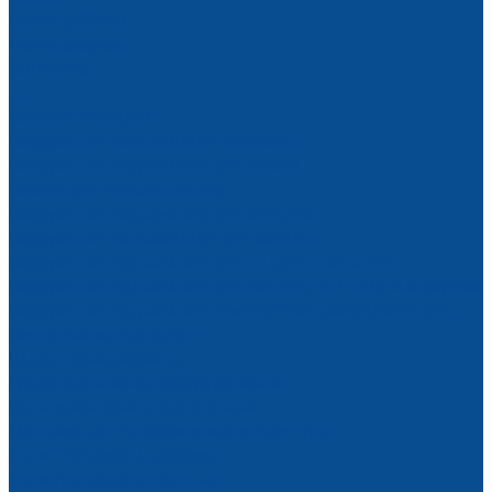
Наши работы
Фотогалерея
Контакты
...
Каталог товаров
Вакуумные подъемники (захваты)
Вакуумный подъемник для стекла
Зажим для стекла (пинза)
Вакуумный подъемник для металла
Вакуумные подъемники для камня
Вакуумный подъемник для сэндвич-панелей
Вакуумный подъемник для листов ДСтП, МДФ и дерева
Вакуумный подъемник самоприсасывающийся для
листовых материалов
Шланговые захваты
Грузоподъемное оборудование
Весы крановые электронные
Монтажные тележки и манипуляторы
Тали, тельферы, лебедки
Тали (тельферы) цепные