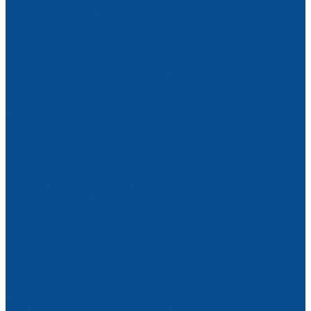
Алмазные шлифовальные круги для стекла
Алмазные шлифовальные круги для кромки
Алмазные шлифовальные круги для фацета
Алмазные шлифовальные круги периферийные
Круги для полировки стекла
Расходные материалы для обработки стекла
Запасные части на станки для обработки стекла
Запчасти переднего и заднего транспортеров
Запчасти подающего и принимающего конвейеров
Манжеты водозащитные уплотнительные
(ремкомплекты)
Трубки для подачи СОЖ
Роботы манипуляторы монтажные
Строительная техника
Строительные люльки
Строительные подъемники
Виброплиты
Виброрейки
Вибротрамбовки (вибронога)
ЗИП к виброоборудованию
ЗИП к строительным люлькам