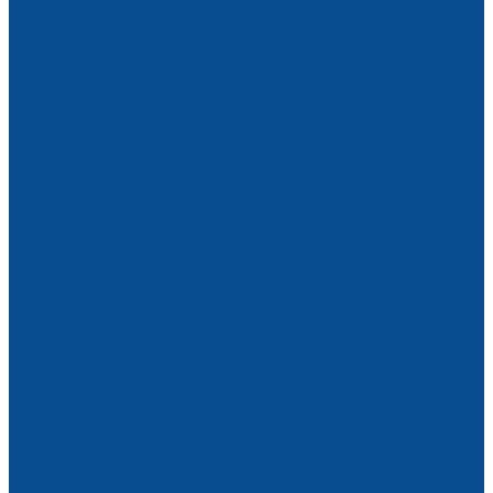
Тали цепные передвижные
Тали цепные на крюке 380В
Тали (тельферы) двухскоростные
Тали (тельферы) двухскоростные стационарные
Тали (тельферы) УСВ цепные с уменьшенной высотой
Тали для высотных работ
Тали для тяжелых работ
Тали с 2-мя крюками
Запчасти для талей 380 В
Цепи для электроталей
Тали канатные 220В и 380В
Передвижные тали CD1
Тали канатные 220В
Тали канатные 380В
Тали цепные ручные
Инструмент для стекла
Инструмент для резки стекла
Быстрорез для стекла и ЗИП к нему Kedalong Тайвань
Стеклорезы
Сверла для стекла