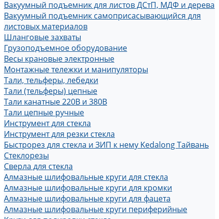
Вакуумный подъемник для листов ДСтП, МДФ и дерева
Вакуумный подъемник самоприсасывающийся для
листовых материалов
Шланговые захваты
Грузоподъемное оборудование
Весы крановые электронные
Монтажные тележки и манипуляторы
Тали, тельферы, лебедки
Тали (тельферы) цепные
Тали канатные 220В и 380В
Тали цепные ручные
Инструмент для стекла
Инструмент для резки стекла
Быстрорез для стекла и ЗИП к нему Kedalong Тайвань
Стеклорезы
Сверла для стекла
Алмазные шлифовальные круги для стекла
Алмазные шлифовальные круги для кромки
Алмазные шлифовальные круги для фацета
Алмазные шлифовальные круги периферийные