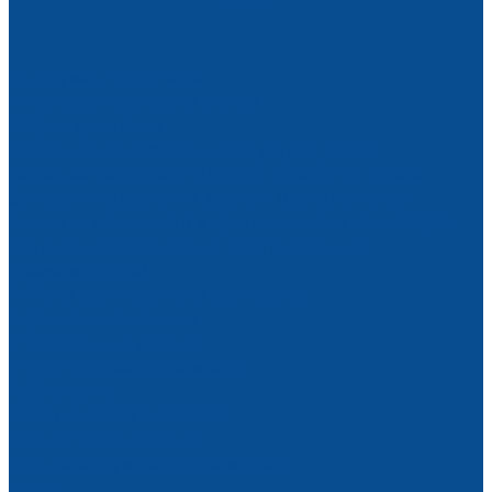
Инструмент для стекла
Инструмент для резки стекла
Сверла для стекла
Алмазные шлифовальные круги для стекла
Запасные части на станки для обработки стекла
Запчасти переднего и заднего транспортеров
Запчасти подающего и принимающего конвейеров
Манжеты водозащитные уплотнительные
(ремкомплекты)
Роботы манипуляторы монтажные
Строительная техника
Строительные люльки
Строительные подъемники
Виброплиты
АРЕНДА ОБОРУДОВАНИЯ
Аренда оборудования
Аренда вакуумных подъемников
Акции