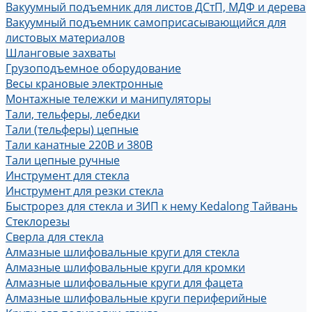
Вакуумный подъемник для листов ДСтП, МДФ и дерева
Вакуумный подъемник самоприсасывающийся для
листовых материалов
Шланговые захваты
Грузоподъемное оборудование
Весы крановые электронные
Монтажные тележки и манипуляторы
Тали, тельферы, лебедки
Тали (тельферы) цепные
Тали канатные 220В и 380В
Тали цепные ручные
Инструмент для стекла
Инструмент для резки стекла
Быстрорез для стекла и ЗИП к нему Kedalong Тайвань
Стеклорезы
Сверла для стекла
Алмазные шлифовальные круги для стекла
Алмазные шлифовальные круги для кромки
Алмазные шлифовальные круги для фацета
Алмазные шлифовальные круги периферийные