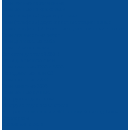
Тали цепные передвижные
Тали цепные на крюке 380В
Тали (тельферы) двухскоростные
Тали (тельферы) двухскоростные стационарные
Тали (тельферы) УСВ цепные с уменьшенной высотой
Тали для высотных работ
Тали для тяжелых работ
Тали с 2-мя крюками
Запчасти для талей 380 В
Цепи для электроталей
Тали канатные 220В и 380В
Передвижные тали CD1
Тали канатные 220В
Тали канатные 380В
Тали цепные ручные
Инструмент для стекла
Инструмент для резки стекла
Быстрорез для стекла и ЗИП к нему Kedalong Тайвань
Стеклорезы
Сверла для стекла