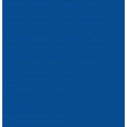
Алмазные шлифовальные круги для стекла
Алмазные шлифовальные круги для кромки
Алмазные шлифовальные круги для фацета
Алмазные шлифовальные круги периферийные
Круги для полировки стекла
Расходные материалы для обработки стекла
Запасные части на станки для обработки стекла
Запчасти переднего и заднего транспортеров
Запчасти подающего и принимающего конвейеров
Манжеты водозащитные уплотнительные
(ремкомплекты)
Трубки для подачи СОЖ
Роботы манипуляторы монтажные
Строительная техника
Строительные люльки
Строительные подъемники
Виброплиты
Виброрейки
Вибротрамбовки (вибронога)
ЗИП к виброоборудованию
ЗИП к строительным люлькам