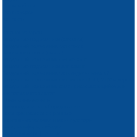
Наши работы
Фотогалерея
Контакты
...
Каталог товаров
Вакуумные подъемники (захваты)
Вакуумный подъемник для стекла
Зажим для стекла (пинза)
Вакуумный подъемник для металла
Вакуумные подъемники для камня
Вакуумный подъемник для сэндвич-панелей
Вакуумный подъемник для листов ДСтП, МДФ и дерева
Вакуумный подъемник самоприсасывающийся для
листовых материалов
Шланговые захваты
Грузоподъемное оборудование
Весы крановые электронные
Монтажные тележки и манипуляторы
Тали, тельферы, лебедки
Тали (тельферы) цепные