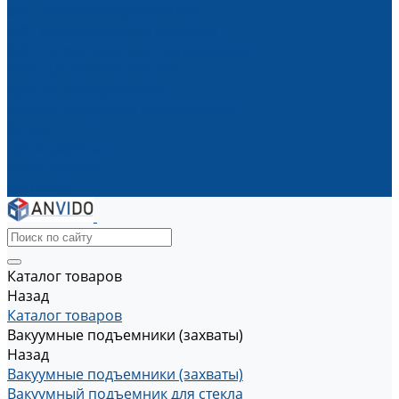
ЗИП к виброоборудованию
ЗИП к строительным люлькам
ЗИП к строительным подъемникам
АРЕНДА ОБОРУДОВАНИЯ
Аренда оборудования
Аренда вакуумных подъемников
Акции
Наши работы
Фотогалерея
Контакты
Каталог товаров
Назад
Каталог товаров
Вакуумные подъемники (захваты)
Назад
Вакуумные подъемники (захваты)
Вакуумный подъемник для стекла