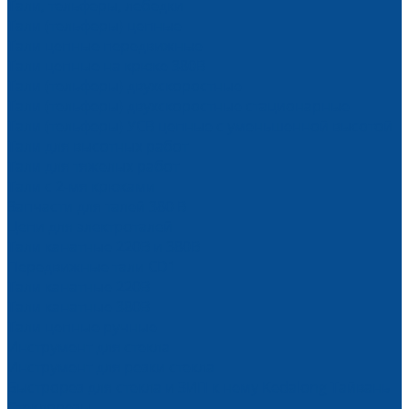
Тали, тельферы, лебедки
Тали (тельферы) цепные
Тали цепные передвижные
Тали цепные на крюке 380В
Тали (тельферы) двухскоростные
Тали (тельферы) двухскоростные стационарные
Тали (тельферы) УСВ цепные с уменьшенной высотой
Тали для высотных работ
Тали для тяжелых работ
Тали с 2-мя крюками
Запчасти для талей 380 В
Цепи для электроталей
Тали канатные 220В и 380В
Передвижные тали CD1
Тали канатные 220В
Тали канатные 380В
Тали цепные ручные
Инструмент для стекла
Инструмент для резки стекла
Быстрорез для стекла и ЗИП к нему Kedalong Тайвань
Стеклорезы