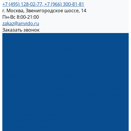
+7 (495) 128-02-77, +7 (966) 300-81-81
г. Москва, Звенигородское шоссе, 14
Пн-Вс 8:00-21:00
zakaz@anvido.ru
Заказать звонок
...
Каталог товаров
Вакуумные подъемники (захваты)
Вакуумный подъемник для стекла
Зажим для стекла (пинза)
Вакуумный подъемник для металла
Вакуумные подъемники для камня
Вакуумный подъемник для сэндвич-панелей
Вакуумный подъемник для листов ДСтП, МДФ и дерева
Вакуумный подъемник самоприсасывающийся для
листовых материалов
Шланговые захваты
Грузоподъемное оборудование
Весы крановые электронные
Монтажные тележки и манипуляторы