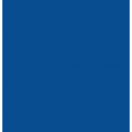
Сверла для стекла
Алмазные шлифовальные круги для стекла
Алмазные шлифовальные круги для кромки
Алмазные шлифовальные круги для фацета
Алмазные шлифовальные круги периферийные
Круги для полировки стекла
Расходные материалы для обработки стекла
Запасные части на станки для обработки стекла
Запчасти переднего и заднего транспортеров
Запчасти подающего и принимающего конвейеров
Манжеты водозащитные уплотнительные
(ремкомплекты)
Трубки для подачи СОЖ
Роботы манипуляторы монтажные
Строительная техника
Строительные люльки
Строительные подъемники
Виброплиты
Виброрейки
Вибротрамбовки (вибронога)