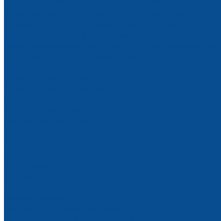
Алмазные шлифовальные круги для стекла
Запасные части на станки для обработки стекла
Запчасти переднего и заднего транспортеров
Запчасти подающего и принимающего конвейеров
Манжеты водозащитные уплотнительные (ремкомплект
Роботы манипуляторы монтажные
Строительная техника
Строительные люльки
Строительные подъемники
Виброплиты
АРЕНДА ОБОРУДОВАНИЯ
Аренда оборудования
Аренда вакуумных подъемников
Акции
Наши работы
Фотогалерея
Контакты
...
Каталог товаров
Вакуумные подъемники (захваты)
Вакуумный подъемник для стекла