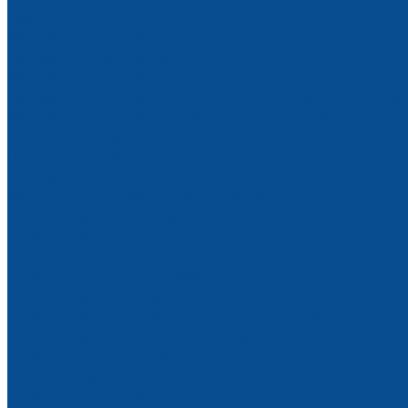
Зажим для стекла (пинза)
Вакуумный подъемник для металла
Вакуумные подъемники для камня
Вакуумный подъемник для сэндвич-панелей
Вакуумный подъемник для листов ДСтП, МДФ и дерева
Вакуумный подъемник самоприсасывающийся для лис
Шланговые захваты
Грузоподъемное оборудование
Весы крановые электронные
Монтажные тележки и манипуляторы
Тали, тельферы, лебедки
Тали (тельферы) цепные
Тали цепные передвижные
Тали цепные на крюке 380В
Тали (тельферы) двухскоростные
Тали (тельферы) двухскоростные стационарные
Тали (тельферы) УСВ цепные с уменьшенной высотой
Тали для высотных работ
Тали для тяжелых работ
Тали с 2-мя крюками