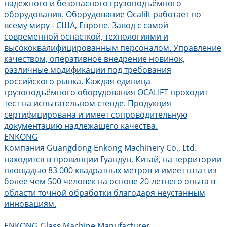
надежного и безопасного грузоподъёмного
оборудования. Оборудование Ocalift работает по
всему миру - США, Европе. Завод с самой
современной оснасткой, технологиями и
высококвалифицированным персоналом. Управление
качеством, оперативное внедрение новинок,
различные модификации под требования
российского рынка. Каждая единица
грузоподъёмного оборудования OCALIFT проходит
тест на испытательном стенде. Продукция
сертифицирована и имеет сопроводительную
документацию надлежащего качества.
ENKONG
Компания Guangdong Enkong Machinery Co., Ltd.
находится в провинции Гуандун, Китай, на территории
площадью 83 000 квадратных метров и имеет штат из
более чем 500 человек на основе 20-летнего опыта в
области точной обработки благодаря неустанным
инновациям.
ENKONG Glass Machine Manufacturer