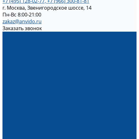
+7 (495) 128-02-77, +7 (966) 300-81-81
г. Москва, Звенигородское шоссе, 14
Пн-Вс 8:00-21:00
zakaz@anvido.ru
Заказать звонок
...
Каталог товаров
Вакуумные подъемники (захваты)
Вакуумный подъемник для стекла
Зажим для стекла (пинза)
Вакуумный подъемник для металла
Вакуумные подъемники для камня
Вакуумный подъемник для сэндвич-панелей
Вакуумный подъемник для листов ДСтП, МДФ и дерева
Вакуумный подъемник самоприсасывающийся для
листовых материалов
Шланговые захваты
Грузоподъемное оборудование
Весы крановые электронные
Монтажные тележки и манипуляторы
Тали, тельферы, лебедки