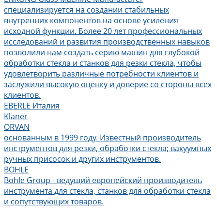
специализируется на создании стабильных
внутренних компонентов на основе усиления
исходной функции. Более 20 лет профессиональных
исследований и развития производственных навыков
позволили нам создать серию машин для глубокой
обработки стекла и станков для резки стекла, чтобы
удовлетворить различные потребности клиентов и
заслужили высокую оценку и доверие со стороны всех
клиентов.
EBERLE Италия
Klaner
ORVAN
основанным в 1999 году. Известный производитель
инструментов для резки, обработки стекла; вакуумных
ручных присосок и других инструментов.
BOHLE
Bohle Group - ведущий европейский производитель
инструмента для стекла, станков для обработки стекла
и сопутствующих товаров.