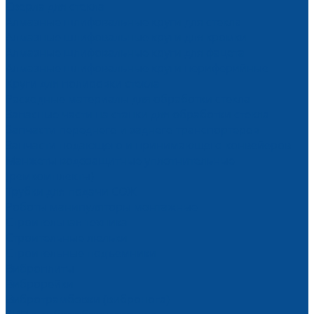
Сверла для стекла
Алмазные шлифовальные круги для стекла
Алмазные шлифовальные круги для кромки
Алмазные шлифовальные круги для фацета
Алмазные шлифовальные круги периферийные
Круги для полировки стекла
Расходные материалы для обработки стекла
Запасные части на станки для обработки стекла
Запчасти переднего и заднего транспортеров
Запчасти подающего и принимающего конвейеров
Манжеты водозащитные уплотнительные
(ремкомплекты)
Трубки для подачи СОЖ
Роботы манипуляторы монтажные
Строительная техника
Строительные люльки
Строительные подъемники
Виброплиты
Виброрейки
Вибротрамбовки (вибронога)