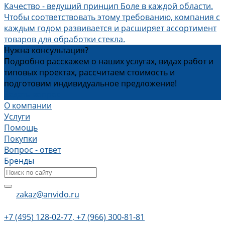
Качество - ведущий принцип Боле в каждой области.
Чтобы соответствовать этому требованию, компания с
каждым годом развивается и расширяет ассортимент
товаров для обработки стекла.
Нужна консультация?
Подробно расскажем о наших услугах, видах работ и
типовых проектах, рассчитаем стоимость и
подготовим индивидуальное предложение!
Задать вопрос
О компании
Услуги
Помощь
Покупки
Вопрос - ответ
Бренды
zakaz@anvido.ru
+7 (495) 128-02-77, +7 (966) 300-81-81