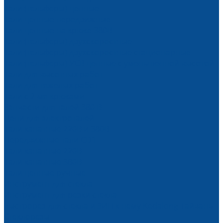
Тали (тельферы) цепные
Тали цепные передвижные
Тали цепные на крюке 380В
Тали (тельферы) двухскоростные
Тали (тельферы) двухскоростные стационарные
Тали (тельферы) УСВ цепные с уменьшенной высотой
Тали для высотных работ
Тали для тяжелых работ
Тали с 2-мя крюками
Запчасти для талей 380 В
Цепи для электроталей
Тали канатные 220В и 380В
Передвижные тали CD1
Тали канатные 220В
Тали канатные 380В
Тали цепные ручные
Инструмент для стекла
Инструмент для резки стекла
Быстрорез для стекла и ЗИП к нему Kedalong Тайвань
Стеклорезы