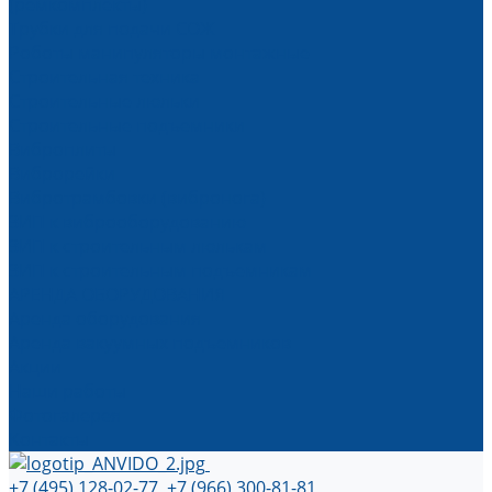
(ремкомплекты)
Трубки для подачи СОЖ
Роботы манипуляторы монтажные
Строительная техника
Строительные люльки
Строительные подъемники
Виброплиты
Виброрейки
Вибротрамбовки (вибронога)
ЗИП к виброоборудованию
ЗИП к строительным люлькам
ЗИП к строительным подъемникам
АРЕНДА ОБОРУДОВАНИЯ
Аренда оборудования
Аренда вакуумных подъемников
Акции
Наши работы
Фотогалерея
Контакты
+7 (495) 128-02-77, +7 (966) 300-81-81