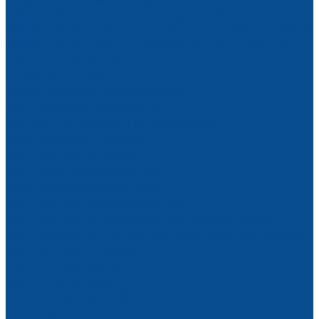
Вакуумный подъемник для сэндвич-панелей
Вакуумный подъемник для листов ДСтП, МДФ и дерева
Вакуумный подъемник самоприсасывающийся для
листовых материалов
Шланговые захваты
Грузоподъемное оборудование
Весы крановые электронные
Монтажные тележки и манипуляторы
Тали, тельферы, лебедки
Тали (тельферы) цепные
Тали цепные передвижные
Тали цепные на крюке 380В
Тали (тельферы) двухскоростные
Тали (тельферы) двухскоростные стационарные
Тали (тельферы) УСВ цепные с уменьшенной высотой
Тали для высотных работ
Тали для тяжелых работ
Тали с 2-мя крюками
Запчасти для талей 380 В
Цепи для электроталей