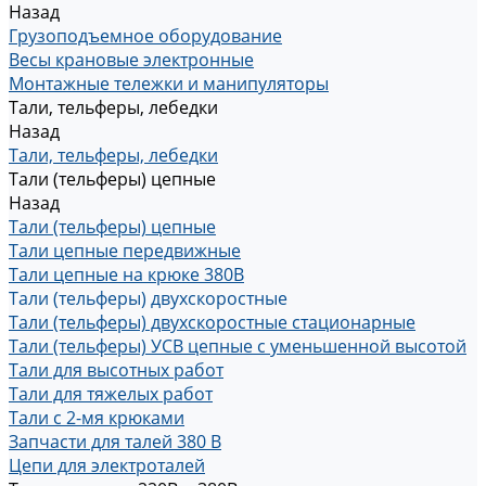
Назад
Грузоподъемное оборудование
Весы крановые электронные
Монтажные тележки и манипуляторы
Тали, тельферы, лебедки
Назад
Тали, тельферы, лебедки
Тали (тельферы) цепные
Назад
Тали (тельферы) цепные
Тали цепные передвижные
Тали цепные на крюке 380В
Тали (тельферы) двухскоростные
Тали (тельферы) двухскоростные стационарные
Тали (тельферы) УСВ цепные с уменьшенной высотой
Тали для высотных работ
Тали для тяжелых работ
Тали с 2-мя крюками
Запчасти для талей 380 В
Цепи для электроталей