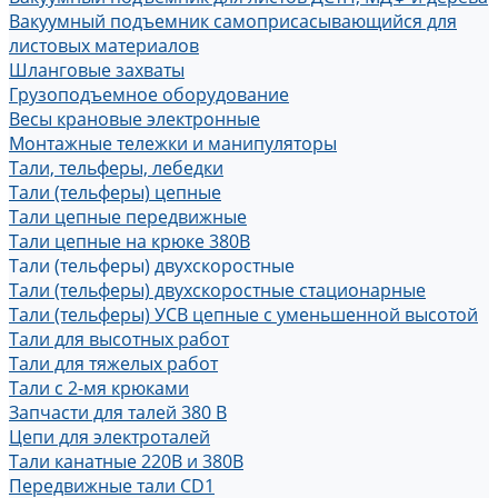
Вакуумный подъемник самоприсасывающийся для
листовых материалов
Шланговые захваты
Грузоподъемное оборудование
Весы крановые электронные
Монтажные тележки и манипуляторы
Тали, тельферы, лебедки
Тали (тельферы) цепные
Тали цепные передвижные
Тали цепные на крюке 380В
Тали (тельферы) двухскоростные
Тали (тельферы) двухскоростные стационарные
Тали (тельферы) УСВ цепные с уменьшенной высотой
Тали для высотных работ
Тали для тяжелых работ
Тали с 2-мя крюками
Запчасти для талей 380 В
Цепи для электроталей
Тали канатные 220В и 380В
Передвижные тали CD1