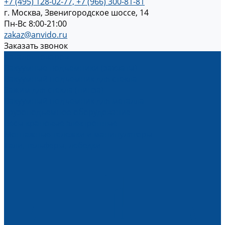
+7 (495) 128-02-77, +7 (966) 300-81-81
г. Москва, Звенигородское шоссе, 14
Пн-Вс 8:00-21:00
zakaz@anvido.ru
Заказать звонок
Каталог товаров
Вакуумные подъемники (захваты)
Вакуумный подъемник для стекла
Зажим для стекла (пинза)
Вакуумный подъемник для металла
Грузоподъемное оборудование
Весы крановые электронные
Монтажные тележки и манипуляторы
Тали, тельферы, лебедки