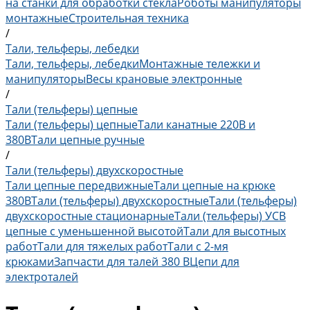
на станки для обработки стекла
Роботы манипуляторы
монтажные
Строительная техника
/
Тали, тельферы, лебедки
Тали, тельферы, лебедки
Монтажные тележки и
манипуляторы
Весы крановые электронные
/
Тали (тельферы) цепные
Тали (тельферы) цепные
Тали канатные 220В и
380В
Тали цепные ручные
/
Тали (тельферы) двухскоростные
Тали цепные передвижные
Тали цепные на крюке
380В
Тали (тельферы) двухскоростные
Тали (тельферы)
двухскоростные стационарные
Тали (тельферы) УСВ
цепные с уменьшенной высотой
Тали для высотных
работ
Тали для тяжелых работ
Тали с 2-мя
крюками
Запчасти для талей 380 В
Цепи для
электроталей