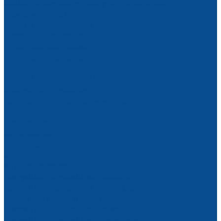
Манжеты водозащитные уплотнительные
(ремкомплекты)
Роботы манипуляторы монтажные
Строительная техника
Строительные люльки
Строительные подъемники
Виброплиты
АРЕНДА ОБОРУДОВАНИЯ
Аренда оборудования
Аренда вакуумных подъемников
Акции
Наши работы
Фотогалерея
Контакты
...
Каталог товаров
Вакуумные подъемники (захваты)
Вакуумный подъемник для стекла
Зажим для стекла (пинза)
Вакуумный подъемник для металла
Вакуумные подъемники для камня