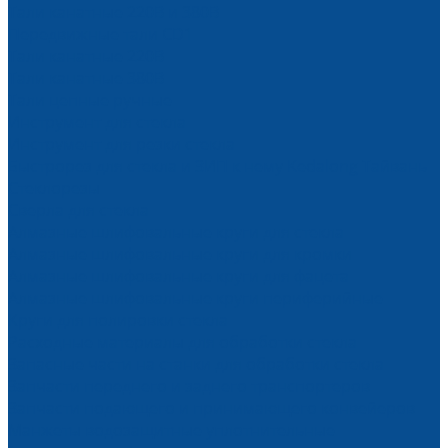
Тали канатные 220В и 380В
Передвижные тали CD1
Тали канатные 220В
Тали канатные 380В
Тали цепные ручные
Инструмент для стекла
Инструмент для резки стекла
Быстрорез для стекла и ЗИП к нему Kedalong Тайвань
Стеклорезы
Сверла для стекла
Алмазные шлифовальные круги для стекла
Алмазные шлифовальные круги для кромки
Алмазные шлифовальные круги для фацета
Алмазные шлифовальные круги периферийные
Круги для полировки стекла
Расходные материалы для обработки стекла
Запасные части на станки для обработки стекла
Запчасти переднего и заднего транспортеров
Запчасти подающего и принимающего конвейеров
Манжеты водозащитные уплотнительные