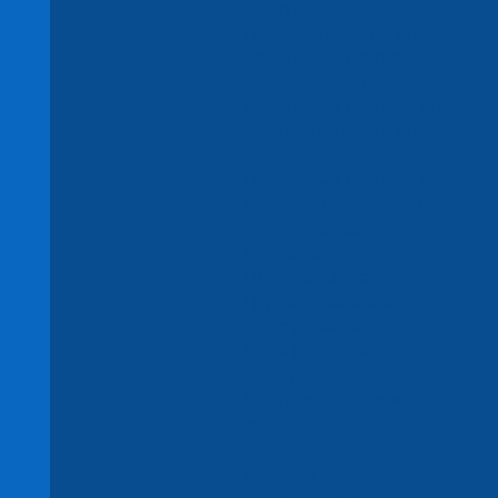
Вакуумные
подъемники для камня
Вакуумный подъемник
для сэндвич-панелей
Вакуумный подъемник
для листов ДСтП, МДФ и
дерева
Вакуумный подъемник
самоприсасывающийся
для листовых
материалов
Шланговые захваты
Грузоподъемное
оборудование
Весы крановые
электронные
Монтажные тележки и
манипуляторы
Тали, тельферы,
лебедки
Тали (тельферы)