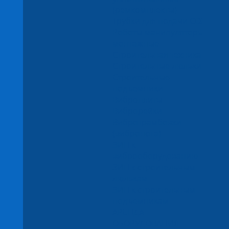
(ремкомплекты)
Трубки для подачи СОЖ
Роботы манипуляторы
монтажные
Строительная техника
Строительные люльки
Строительные
подъемники
Виброплиты
Виброрейки
Вибротрамбовки
(вибронога)
ЗИП к
виброоборудованию
ЗИП к строительным
люлькам
ЗИП к строительным
подъемникам
АРЕНДА
ОБОРУДОВАНИЯ