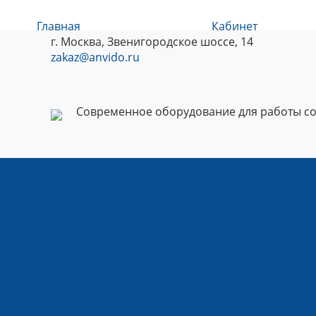
Главная
Кабинет
г. Москва, Звенигородское шоссе, 14
zakaz@anvido.ru
Современное оборудование для работы со
Каталог товаров
Вакуумные подъемники (захваты)
Вакуумный подъемник для стекла
Зажим для стекла (пинза)
Вакуумный подъемник для металла
Грузоподъемное оборудование
Весы крановые электронные
Монтажные тележки и манипуляторы
Тали, тельферы, лебедки