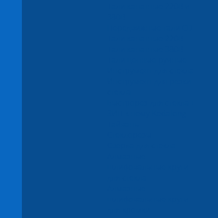
Тали канатные 220В и
380В
Передвижные тали CD1
Тали канатные 220В
Тали канатные 380В
Тали цепные ручные
Инструмент для стекла
Инструмент для резки
стекла
Быстрорез для стекла и
ЗИП к нему Kedalong
Тайвань
Стеклорезы
Сверла для стекла
Алмазные
шлифовальные круги
для стекла
Алмазные
шлифовальные круги
для кромки