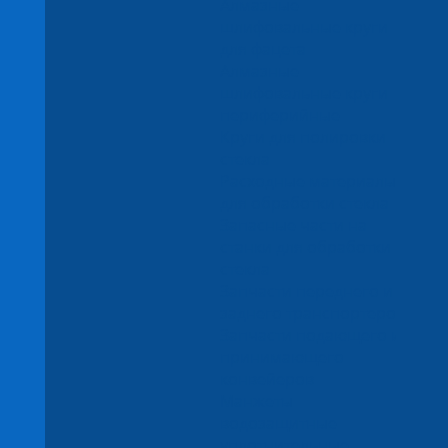
Алмазные
шлифовальные круги
для фацета
Алмазные
шлифовальные круги
периферийные
Круги для полировки
стекла
Расходные материалы
для обработки стекла
Запасные части на
станки для обработки
стекла
Запчасти переднего и
заднего транспортеров
Запчасти подающего и
принимающего
конвейеров
Манжеты
водозащитные
уплотнительные