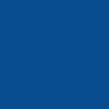
Инструмент для резки стекла
Сверла для стекла
Алмазные шлифовальные круги для стекла
Запасные части на станки для обработки стекла
Запчасти переднего и заднего транспортеров
Запчасти подающего и принимающего конвей
Манжеты водозащитные уплотнительные (ремк
Роботы манипуляторы монтажные
Строительная техника
Строительные люльки
Строительные подъемники
Виброплиты