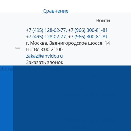
Сравнение
Войти
+7 (495) 128-02-77, +7 (966) 300-81-81
+7 (495) 128-02-77, +7 (966) 300-81-81
г. Москва, Звенигородское шоссе, 14
Пн-Вс 8:00-21:00
zakaz@anvido.ru
Заказать звонок
аботы
Фотогалерея
Контакты
...
Каталог товаров
Вакуумные
подъемники (захваты)
Вакуумный подъемник
для стекла
Зажим для стекла
(пинза)
Вакуумный подъемник
для металла