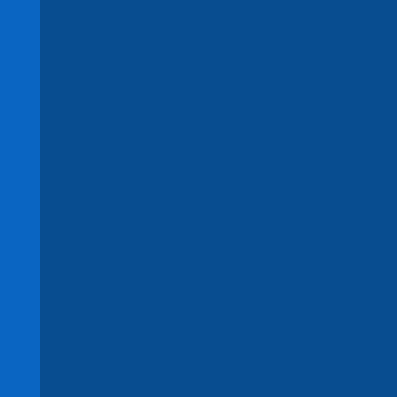
цепные
Тали цепные
передвижные
Тали цепные на крюке
380В
Тали (тельферы)
двухскоростные
Тали (тельферы)
двухскоростные
стационарные
Тали (тельферы) УСВ
цепные с уменьшенной
высотой
Тали для высотных
работ
Тали для тяжелых работ
Тали с 2-мя крюками
Запчасти для талей 380
В
Цепи для электроталей