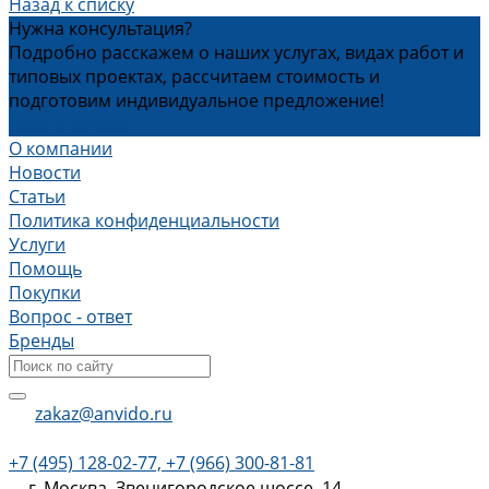
Назад к списку
Нужна консультация?
Подробно расскажем о наших услугах, видах работ и
типовых проектах, рассчитаем стоимость и
подготовим индивидуальное предложение!
Задать вопрос
О компании
Новости
Статьи
Политика конфиденциальности
Услуги
Помощь
Покупки
Вопрос - ответ
Бренды
zakaz@anvido.ru
+7 (495) 128-02-77, +7 (966) 300-81-81
г. Москва, Звенигородское шоссе, 14