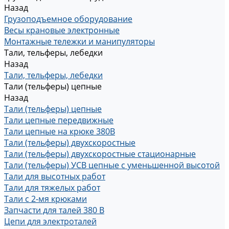
Назад
Грузоподъемное оборудование
Весы крановые электронные
Монтажные тележки и манипуляторы
Тали, тельферы, лебедки
Назад
Тали, тельферы, лебедки
Тали (тельферы) цепные
Назад
Тали (тельферы) цепные
Тали цепные передвижные
Тали цепные на крюке 380В
Тали (тельферы) двухскоростные
Тали (тельферы) двухскоростные стационарные
Тали (тельферы) УСВ цепные с уменьшенной высотой
Тали для высотных работ
Тали для тяжелых работ
Тали с 2-мя крюками
Запчасти для талей 380 В
Цепи для электроталей