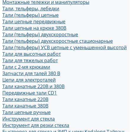
Монтажные тележки и манипуляторы
Тали, тельферы, лебедки
Тали (тельферы) цепные
Тали цепные передвижные
Тали цепные на крюке 380В
Тали (тельферы) двухскоростные
Тали (тельферы) двухскоростные стационарные
Тали (тельферы) УСВ цепные с уменьшенной высотой
Тали для высотных работ
Тали для тяжелых работ
Тали с 2-мя крюками
Запчасти для талей 380 В
Цепи для электроталей
Тали канатные 220В и 380В
Передвижные тали CD1
Тали канатные 220В
Тали канатные 380В
Тали цепные ручные
Инструмент для стекла
Инструмент для резки стекла
Быстрорез для стекла и ЗИП к нему Kedalong Тайвань