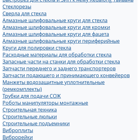
Стеклорезы
Сверла для стекла
Алмазные шлифовальные круги для стекла
Алмазные шлифовальные круги для кромки
Алмазные шлифовальные круги для фацета
Алмазные шлифовальные круги периферийные
Круги для полировки стекла
Расходные материалы для обработки стекла
Запасные части на станки для обработки стекла
Запчасти переднего и заднего транспортеров
Запчасти подающего и принимающего конвейеров
Манжеты водозащитные уплотнительные
(ремкомплекты)
Трубки для подачи СОЖ
Роботы манипуляторы монтажные
Строительная техника
Строительные люльки
Строительные подъемники
Виброплиты
Виброрейки