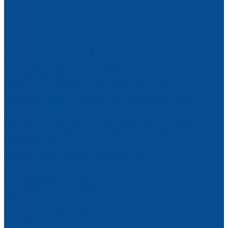
Инструмент для стекла
Инструмент для резки стекла
Сверла для стекла
Алмазные шлифовальные круги для стекла
Запасные части на станки для обработки стекла
Запчасти переднего и заднего транспортеров
Запчасти подающего и принимающего конвейеров
Манжеты водозащитные уплотнительные
(ремкомплекты)
Роботы манипуляторы монтажные
Строительная техника
Строительные люльки
Строительные подъемники
Виброплиты
АРЕНДА ОБОРУДОВАНИЯ
Аренда оборудования