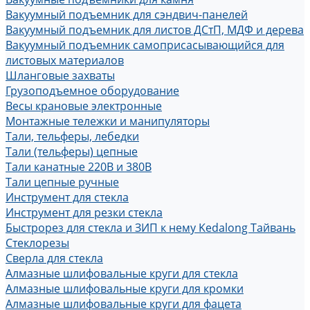
Вакуумный подъемник для сэндвич-панелей
Вакуумный подъемник для листов ДСтП, МДФ и дерева
Вакуумный подъемник самоприсасывающийся для
листовых материалов
Шланговые захваты
Грузоподъемное оборудование
Весы крановые электронные
Монтажные тележки и манипуляторы
Тали, тельферы, лебедки
Тали (тельферы) цепные
Тали канатные 220В и 380В
Тали цепные ручные
Инструмент для стекла
Инструмент для резки стекла
Быстрорез для стекла и ЗИП к нему Kedalong Тайвань
Стеклорезы
Сверла для стекла
Алмазные шлифовальные круги для стекла
Алмазные шлифовальные круги для кромки
Алмазные шлифовальные круги для фацета