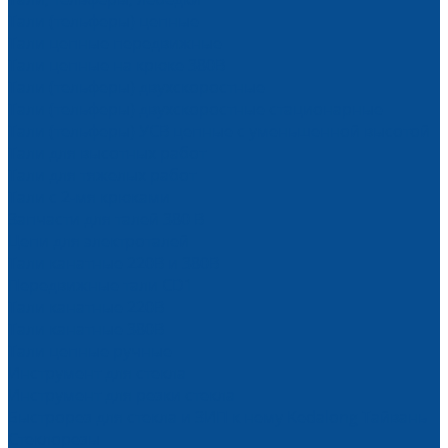
Тали (тельферы) цепные
Тали цепные передвижные
Тали цепные на крюке 380В
Тали (тельферы) двухскоростные
Тали (тельферы) двухскоростные стационарные
Тали (тельферы) УСВ цепные с уменьшенной высотой
Тали для высотных работ
Тали для тяжелых работ
Тали с 2-мя крюками
Запчасти для талей 380 В
Цепи для электроталей
Тали канатные 220В и 380В
Передвижные тали CD1
Тали канатные 220В
Тали канатные 380В
Тали цепные ручные
Инструмент для стекла
Инструмент для резки стекла
Быстрорез для стекла и ЗИП к нему Kedalong Тайвань
Стеклорезы