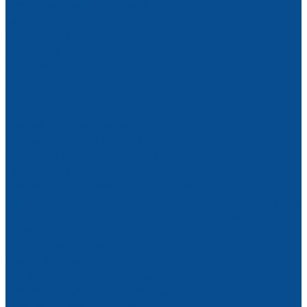
Аренда вакуумных подъемников
Акции
Наши работы
Фотогалерея
Контакты
...
Каталог товаров
Вакуумные подъемники (захваты)
Вакуумный подъемник для стекла
Зажим для стекла (пинза)
Вакуумный подъемник для металла
Вакуумные подъемники для камня
Вакуумный подъемник для сэндвич-панелей
Вакуумный подъемник для листов ДСтП, МДФ и дерева
Вакуумный подъемник самоприсасывающийся для
листовых материалов
Шланговые захваты
Грузоподъемное оборудование
Весы крановые электронные
Монтажные тележки и манипуляторы
Тали, тельферы, лебедки