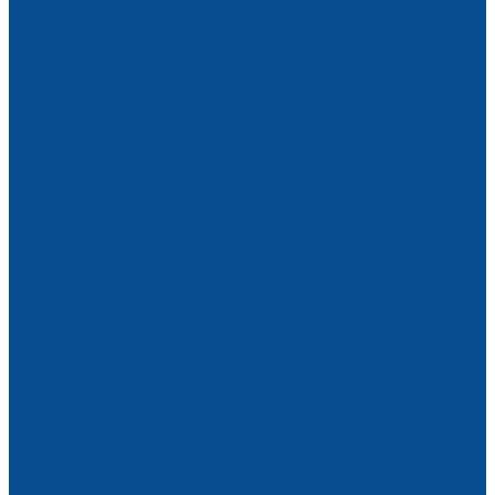
Сверла для стекла
Алмазные шлифовальные круги для стекла
Алмазные шлифовальные круги для кромки
Алмазные шлифовальные круги для фацета
Алмазные шлифовальные круги периферийные
Круги для полировки стекла
Расходные материалы для обработки стекла
Запасные части на станки для обработки стекла
Запчасти переднего и заднего транспортеров
Запчасти подающего и принимающего конвейеров
Манжеты водозащитные уплотнительные
(ремкомплекты)
Трубки для подачи СОЖ
Роботы манипуляторы монтажные
Строительная техника
Строительные люльки
Строительные подъемники
Виброплиты
Виброрейки
Вибротрамбовки (вибронога)