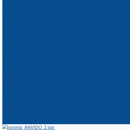
Манжеты водозащитные уплотнительные (ремкомплект
Трубки для подачи СОЖ
Роботы манипуляторы монтажные
Строительная техника
Строительные люльки
Строительные подъемники
Виброплиты
Виброрейки
Вибротрамбовки (вибронога)
ЗИП к виброоборудованию
ЗИП к строительным люлькам
ЗИП к строительным подъемникам
АРЕНДА ОБОРУДОВАНИЯ
Аренда оборудования
Аренда вакуумных подъемников
Акции
Наши работы
Фотогалерея
Контакты