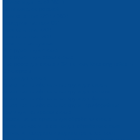
Запчасти для талей 380 В
Цепи для электроталей
Тали канатные 220В и 380В
Передвижные тали CD1
Тали канатные 220В
Тали канатные 380В
Тали цепные ручные
Инструмент для стекла
Инструмент для резки стекла
Быстрорез для стекла и ЗИП к нему Kedalong Тайвань
Стеклорезы
Сверла для стекла
Алмазные шлифовальные круги для стекла
Алмазные шлифовальные круги для кромки
Алмазные шлифовальные круги для фацета
Алмазные шлифовальные круги периферийные
Круги для полировки стекла
Расходные материалы для обработки стекла
Запасные части на станки для обработки стекла
Запчасти переднего и заднего транспортеров
Запчасти подающего и принимающего конвейеров