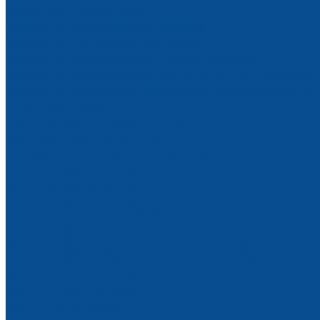
Зажим для стекла (пинза)
Вакуумный подъемник для металла
Вакуумные подъемники для камня
Вакуумный подъемник для сэндвич-панелей
Вакуумный подъемник для листов ДСтП, МДФ и дерева
Вакуумный подъемник самоприсасывающийся для лис
Шланговые захваты
Грузоподъемное оборудование
Весы крановые электронные
Монтажные тележки и манипуляторы
Тали, тельферы, лебедки
Тали (тельферы) цепные
Тали цепные передвижные
Тали цепные на крюке 380В
Тали (тельферы) двухскоростные
Тали (тельферы) двухскоростные стационарные
Тали (тельферы) УСВ цепные с уменьшенной высотой
Тали для высотных работ
Тали для тяжелых работ
Тали с 2-мя крюками