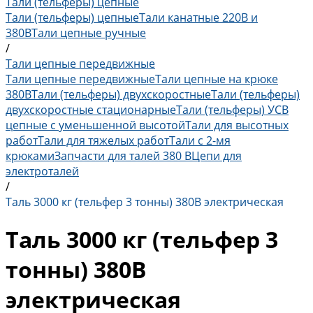
Тали (тельферы) цепные
Тали (тельферы) цепные
Тали канатные 220В и
380В
Тали цепные ручные
/
Тали цепные передвижные
Тали цепные передвижные
Тали цепные на крюке
380В
Тали (тельферы) двухскоростные
Тали (тельферы)
двухскоростные стационарные
Тали (тельферы) УСВ
цепные с уменьшенной высотой
Тали для высотных
работ
Тали для тяжелых работ
Тали с 2-мя
крюками
Запчасти для талей 380 В
Цепи для
электроталей
/
Таль 3000 кг (тельфер 3 тонны) 380В электрическая
Таль 3000 кг (тельфер 3
тонны) 380В
электрическая