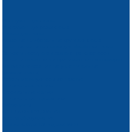
Инструмент для стекла
Инструмент для резки стекла
Сверла для стекла
Алмазные шлифовальные круги для стекла
Запасные части на станки для обработки стекла
Запчасти переднего и заднего транспортеров
Запчасти подающего и принимающего конвейеров
Манжеты водозащитные уплотнительные
(ремкомплекты)
Роботы манипуляторы монтажные
Строительная техника
Строительные люльки
Строительные подъемники
Виброплиты
АРЕНДА ОБОРУДОВАНИЯ
Аренда оборудования
Аренда вакуумных подъемников
Акции