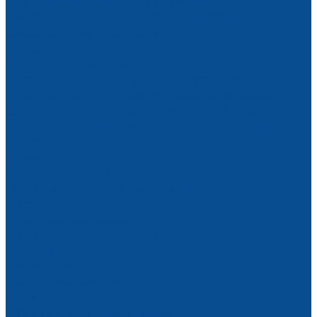
Алмазные шлифовальные круги для стекла
Алмазные шлифовальные круги для кромки
Алмазные шлифовальные круги для фацета
Алмазные шлифовальные круги периферийные
Круги для полировки стекла
Расходные материалы для обработки стекла
Запасные части на станки для обработки стекла
Запчасти переднего и заднего транспортеров
Запчасти подающего и принимающего конвейеров
Манжеты водозащитные уплотнительные
(ремкомплекты)
Трубки для подачи СОЖ
Роботы манипуляторы монтажные
Строительная техника
Строительные люльки
Строительные подъемники
Виброплиты
Виброрейки
Вибротрамбовки (вибронога)
ЗИП к виброоборудованию
ЗИП к строительным люлькам