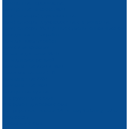
Тали цепные передвижные
Тали цепные на крюке 380В
Тали (тельферы) двухскоростные
Тали (тельферы) двухскоростные стационарные
Тали (тельферы) УСВ цепные с уменьшенной высотой
Тали для высотных работ
Тали для тяжелых работ
Тали с 2-мя крюками
Запчасти для талей 380 В
Цепи для электроталей
Тали канатные 220В и 380В
Передвижные тали CD1
Тали канатные 220В
Тали канатные 380В
Тали цепные ручные
Инструмент для стекла
Инструмент для резки стекла
Быстрорез для стекла и ЗИП к нему Kedalong Тайвань
Стеклорезы
Сверла для стекла