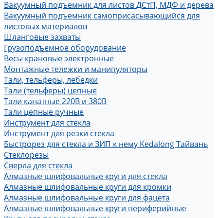
Вакуумный подъемник для листов ДСтП, МДФ и дерева
Вакуумный подъемник самоприсасывающийся для
листовых материалов
Шланговые захваты
Грузоподъемное оборудование
Весы крановые электронные
Монтажные тележки и манипуляторы
Тали, тельферы, лебедки
Тали (тельферы) цепные
Тали канатные 220В и 380В
Тали цепные ручные
Инструмент для стекла
Инструмент для резки стекла
Быстрорез для стекла и ЗИП к нему Kedalong Тайвань
Стеклорезы
Сверла для стекла
Алмазные шлифовальные круги для стекла
Алмазные шлифовальные круги для кромки
Алмазные шлифовальные круги для фацета
Алмазные шлифовальные круги периферийные