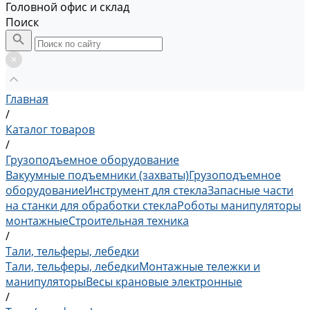
Головной офис и склад
Поиск
Главная
/
Каталог товаров
/
Грузоподъемное оборудование
Вакуумные подъемники (захваты)
Грузоподъемное
оборудование
Инструмент для стекла
Запасные части
на станки для обработки стекла
Роботы манипуляторы
монтажные
Строительная техника
/
Тали, тельферы, лебедки
Тали, тельферы, лебедки
Монтажные тележки и
манипуляторы
Весы крановые электронные
/