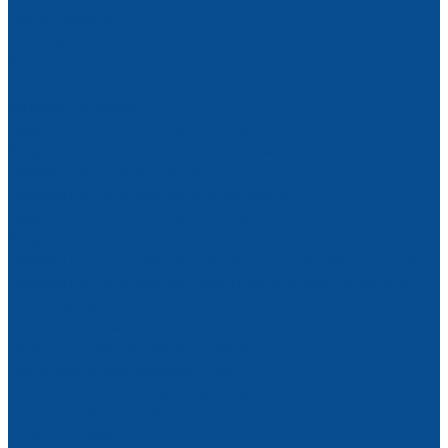
Наши работы
Фотогалерея
Контакты
...
Каталог товаров
Вакуумные подъемники (захваты)
Вакуумный подъемник для стекла
Зажим для стекла (пинза)
Вакуумный подъемник для металла
Вакуумные подъемники для камня
Вакуумный подъемник для сэндвич-панелей
Вакуумный подъемник для листов ДСтП, МДФ и дерева
Вакуумный подъемник самоприсасывающийся для
листовых материалов
Шланговые захваты
Грузоподъемное оборудование
Весы крановые электронные
Монтажные тележки и манипуляторы
Тали, тельферы, лебедки
Тали (тельферы) цепные