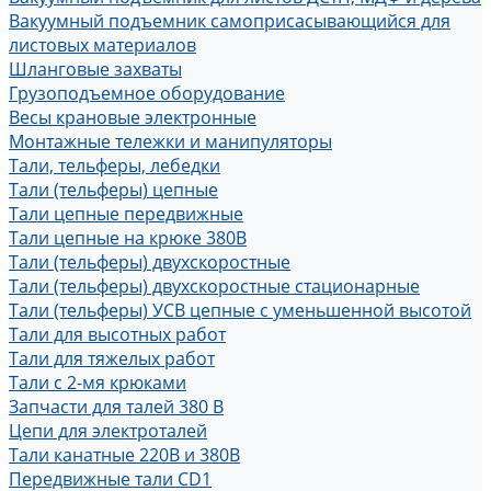
Вакуумный подъемник самоприсасывающийся для
листовых материалов
Шланговые захваты
Грузоподъемное оборудование
Весы крановые электронные
Монтажные тележки и манипуляторы
Тали, тельферы, лебедки
Тали (тельферы) цепные
Тали цепные передвижные
Тали цепные на крюке 380В
Тали (тельферы) двухскоростные
Тали (тельферы) двухскоростные стационарные
Тали (тельферы) УСВ цепные с уменьшенной высотой
Тали для высотных работ
Тали для тяжелых работ
Тали с 2-мя крюками
Запчасти для талей 380 В
Цепи для электроталей
Тали канатные 220В и 380В
Передвижные тали CD1