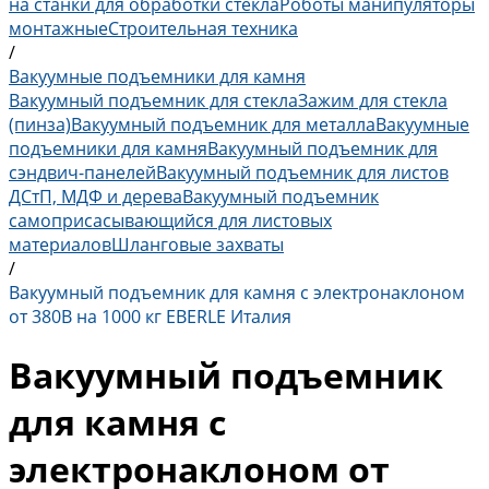
на станки для обработки стекла
Роботы манипуляторы
монтажные
Строительная техника
/
Вакуумные подъемники для камня
Вакуумный подъемник для стекла
Зажим для стекла
(пинза)
Вакуумный подъемник для металла
Вакуумные
подъемники для камня
Вакуумный подъемник для
сэндвич-панелей
Вакуумный подъемник для листов
ДСтП, МДФ и дерева
Вакуумный подъемник
самоприсасывающийся для листовых
материалов
Шланговые захваты
/
Вакуумный подъемник для камня с электронаклоном
от 380В на 1000 кг EBERLE Италия
Вакуумный подъемник
для камня с
электронаклоном от