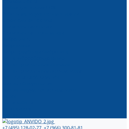
(ремкомплекты)
Трубки для подачи СОЖ
Роботы манипуляторы монтажные
Строительная техника
Строительные люльки
Строительные подъемники
Виброплиты
Виброрейки
Вибротрамбовки (вибронога)
ЗИП к виброоборудованию
ЗИП к строительным люлькам
ЗИП к строительным подъемникам
АРЕНДА ОБОРУДОВАНИЯ
Аренда оборудования
Аренда вакуумных подъемников
Акции
Наши работы
Фотогалерея
Контакты
+7 (495) 128-02-77, +7 (966) 300-81-81