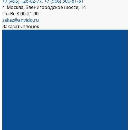
+7 (495) 128-02-77, +7 (966) 300-81-81
г. Москва, Звенигородское шоссе, 14
Пн-Вс 8:00-21:00
zakaz@anvido.ru
Заказать звонок
Каталог товаров
Вакуумные подъемники (захваты)
Вакуумный подъемник для стекла
Зажим для стекла (пинза)
Вакуумный подъемник для металла
Грузоподъемное оборудование
Весы крановые электронные
Монтажные тележки и манипуляторы
Тали, тельферы, лебедки