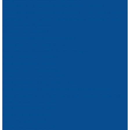
Вакуумный подъемник для сэндвич-панелей
Вакуумный подъемник для листов ДСтП, МДФ и дерева
Вакуумный подъемник самоприсасывающийся для
листовых материалов
Шланговые захваты
Грузоподъемное оборудование
Весы крановые электронные
Монтажные тележки и манипуляторы
Тали, тельферы, лебедки
Тали (тельферы) цепные
Тали цепные передвижные
Тали цепные на крюке 380В
Тали (тельферы) двухскоростные
Тали (тельферы) двухскоростные стационарные
Тали (тельферы) УСВ цепные с уменьшенной высотой
Тали для высотных работ
Тали для тяжелых работ
Тали с 2-мя крюками
Запчасти для талей 380 В
Цепи для электроталей