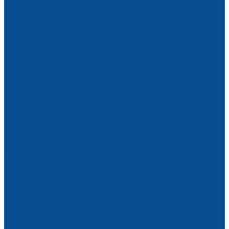
Манжеты водозащитные уплотнительные
(ремкомплекты)
Роботы манипуляторы монтажные
Строительная техника
Строительные люльки
Строительные подъемники
Виброплиты
АРЕНДА ОБОРУДОВАНИЯ
Аренда оборудования
Аренда вакуумных подъемников
Акции
Наши работы
Фотогалерея
Контакты
...
Каталог товаров
Вакуумные подъемники (захваты)
Вакуумный подъемник для стекла
Зажим для стекла (пинза)
Вакуумный подъемник для металла
Вакуумные подъемники для камня