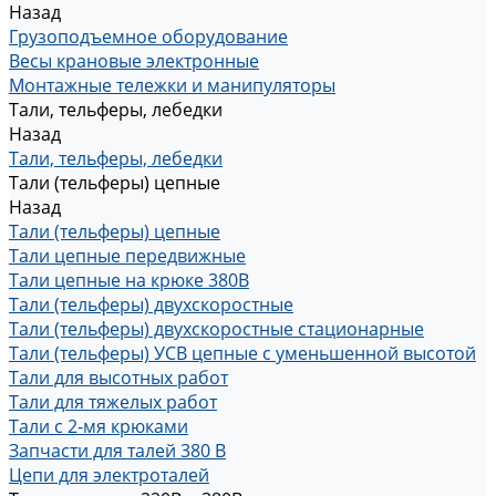
Назад
Грузоподъемное оборудование
Весы крановые электронные
Монтажные тележки и манипуляторы
Тали, тельферы, лебедки
Назад
Тали, тельферы, лебедки
Тали (тельферы) цепные
Назад
Тали (тельферы) цепные
Тали цепные передвижные
Тали цепные на крюке 380В
Тали (тельферы) двухскоростные
Тали (тельферы) двухскоростные стационарные
Тали (тельферы) УСВ цепные с уменьшенной высотой
Тали для высотных работ
Тали для тяжелых работ
Тали с 2-мя крюками
Запчасти для талей 380 В
Цепи для электроталей