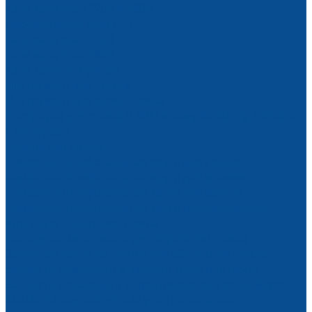
Тали канатные 220В и 380В
Передвижные тали CD1
Тали канатные 220В
Тали канатные 380В
Тали цепные ручные
Инструмент для стекла
Инструмент для резки стекла
Быстрорез для стекла и ЗИП к нему Kedalong Тайвань
Стеклорезы
Сверла для стекла
Алмазные шлифовальные круги для стекла
Алмазные шлифовальные круги для кромки
Алмазные шлифовальные круги для фацета
Алмазные шлифовальные круги периферийные
Круги для полировки стекла
Расходные материалы для обработки стекла
Запасные части на станки для обработки стекла
Запчасти переднего и заднего транспортеров
Запчасти подающего и принимающего конвейеров
Манжеты водозащитные уплотнительные